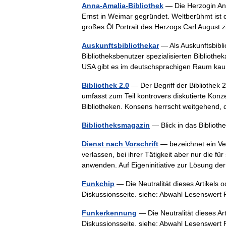
Anna-Amalia-Bibliothek
— Die Herzogin Ann
Ernst in Weimar gegründet. Weltberühmt ist 
großes Öl Portrait des Herzogs Carl August
Auskunftsbibliothekar
— Als Auskunftsbibli
Bibliotheksbenutzer spezialisierten Biblioth
USA gibt es im deutschsprachigen Raum k
Bibliothek 2.0
— Der Begriff der Bibliothek 2.
umfasst zum Teil kontrovers diskutierte Konz
Bibliotheken. Konsens herrscht weitgehend
Bibliotheksmagazin
— Blick in das Biblio
Dienst nach Vorschrift
— bezeichnet ein Ver
verlassen, bei ihrer Tätigkeit aber nur die 
anwenden. Auf Eigeninitiative zur Lösung 
Funkchip
— Die Neutralität dieses Artikels o
Diskussionsseite. siehe: Abwahl Lesenswe
Funkerkennung
— Die Neutralität dieses Art
Diskussionsseite. siehe: Abwahl Lesenswe