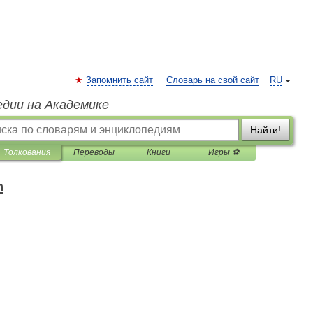
Запомнить сайт
Словарь на свой сайт
RU
едии на Академике
Найти!
Толкования
Переводы
Книги
Игры ⚽
h