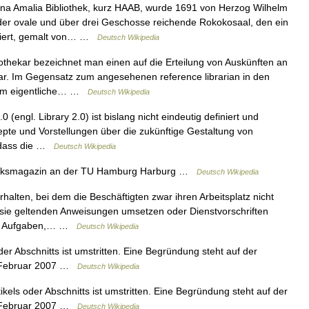
a Amalia Bibliothek, kurz HAAB, wurde 1691 von Herzog Wilhelm
der ovale und über drei Geschosse reichende Rokokosaal, den ein
 ziert, gemalt von… …
Deutsch Wikipedia
othekar bezeichnet man einen auf die Erteilung von Auskünften an
ekar. Im Gegensatz zum angesehenen reference librarian in den
aum eigentliche… …
Deutsch Wikipedia
0 (engl. Library 2.0) ist bislang nicht eindeutig definiert und
epte und Vorstellungen über die zukünftige Gestaltung von
, dass die …
Deutsch Wikipedia
theksmagazin an der TU Hamburg Harburg …
Deutsch Wikipedia
halten, bei dem die Beschäftigten zwar ihren Arbeitsplatz nicht
für sie geltenden Anweisungen umsetzen oder Dienstvorschriften
der Aufgaben,… …
Deutsch Wikipedia
der Abschnitts ist umstritten. Eine Begründung steht auf der
rt Februar 2007 …
Deutsch Wikipedia
ikels oder Abschnitts ist umstritten. Eine Begründung steht auf der
rt Februar 2007 …
Deutsch Wikipedia