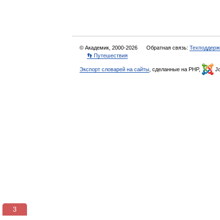
© Академик, 2000-2026
Обратная связь:
Техподдерж
👣 Путешествия
Экспорт словарей на сайты
, сделанные на PHP,
Jo
3