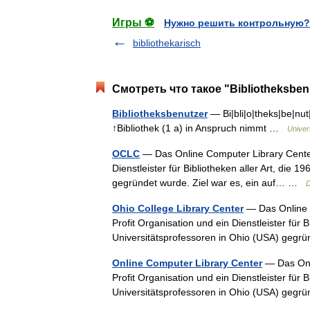
Игры ⚽
Нужно решить контрольную?
bibliothekarisch
Смотреть что такое "Bibliotheksben
Bibliotheksbenutzer
— Bi|bli|o|theks|be|nut|
↑Bibliothek (1 a) in Anspruch nimmt …
Univer
OCLC
— Das Online Computer Library Center 
Dienstleister für Bibliotheken aller Art, die 1
gegründet wurde. Ziel war es, ein auf… …
D
Ohio College Library Center
— Das Online C
Profit Organisation und ein Dienstleister für Bi
Universitätsprofessoren in Ohio (USA) gegr
Online Computer Library Center
— Das Onli
Profit Organisation und ein Dienstleister für Bi
Universitätsprofessoren in Ohio (USA) gegr