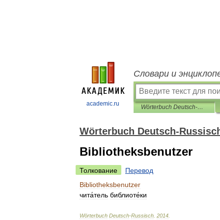
Словари и энциклоп
academic.ru
Wörterbuch Deutsch-Russisch
Wörterbuch Deutsch-Russisc
Bibliotheksbenutzer
Толкование
Перевод
Bibliotheksbenutzer
чита́тель
библиоте́ки
Wörterbuch
Deutsch
-
Russisch
.
2014
.