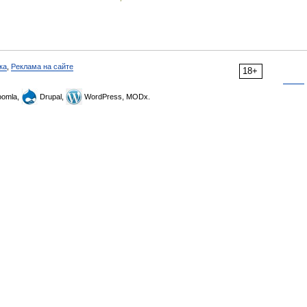
ка
,
Реклама на сайте
18+
omla,
Drupal,
WordPress, MODx.